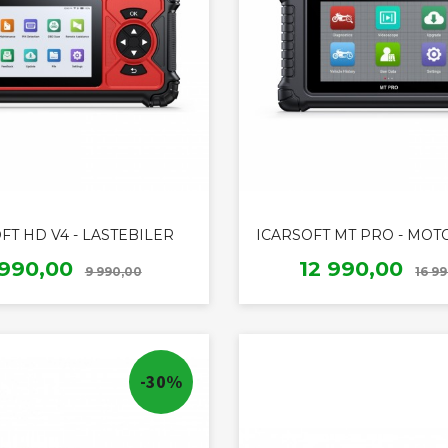
FT HD V4 - LASTEBILER
ICARSOFT MT PRO - MOT
Rabatt
ilbud
Tilbud
 990,00
12 990,00
9 990,00
16 9
KJØP
KJØP
-30%