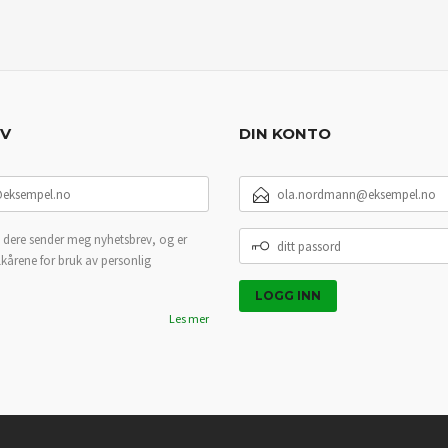
EV
DIN KONTO
E-
POSTADRESSE
DITT
 dere sender meg nyhetsbrev, og er
PASSORD
lkårene for bruk av personlig
Les mer