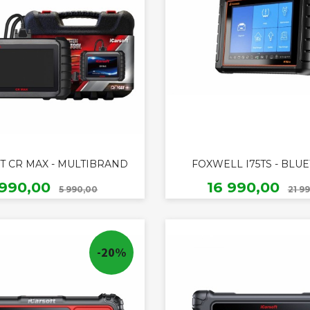
T CR MAX - MULTIBRAND
FOXWELL I75TS - BLU
Rabatt
ilbud
Tilbud
 990,00
16 990,00
5 990,00
21 9
KJØP
KJØP
-20%