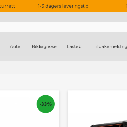
turrett
1-3 dagers leveringstid
Autel
Bildiagnose
Lastebil
Tilbakemeldin
-33%