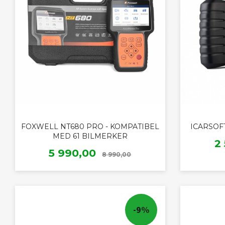
FOXWELL NT680 PRO - KOMPATIBEL
ICARSOF
MED 61 BILMERKER
T
2
Rabatt
Tilbud
5 990,00
8 990,00
KJØP
-9%