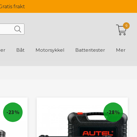
Gratis frakt
0
ger
Båt
Motorsykkel
Batteritester
Mer
-23%
-28%