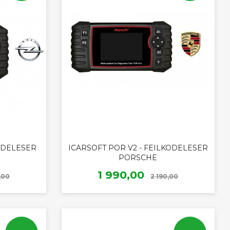
KODELESER
ICARSOFT POR V2 - FEILKODELESER
PORSCHE
Rabatt
Rabatt
Tilbud
1 990,00
,00
2 190,00
KJØP