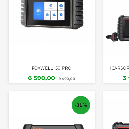
FOXWELL I50 PRO
ICARSOF
Rabatt
Tilbud
T
6 590,00
3
9 490,00
KJØP
-21%