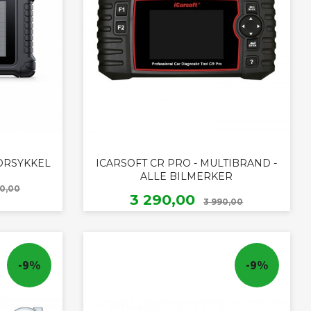
ORSYKKEL
ICARSOFT CR PRO - MULTIBRAND -
ALLE BILMERKER
Rabatt
90,00
Rabatt
Tilbud
3 290,00
3 990,00
KJØP
-9%
-9%