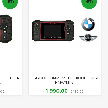
-9%
-9%
LKODELESER
ICARSOFT BMM V2 - FEILKODELESER
A
BMW/MINI
Rabatt
Rabatt
Tilbud
1 990,00
,00
2 190,00
KJØP