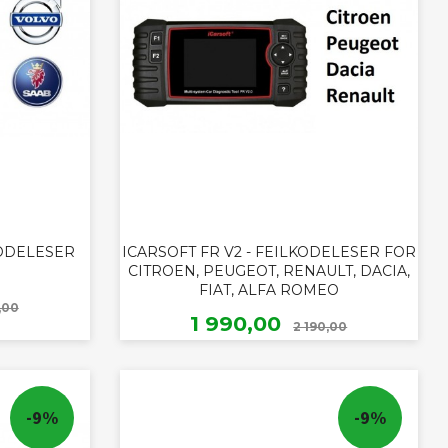
KODELESER
ICARSOFT FR V2 - FEILKODELESER FOR
CITROEN, PEUGEOT, RENAULT, DACIA,
FIAT, ALFA ROMEO
Rabatt
,00
Rabatt
Tilbud
1 990,00
2 190,00
KJØP
-9%
-9%