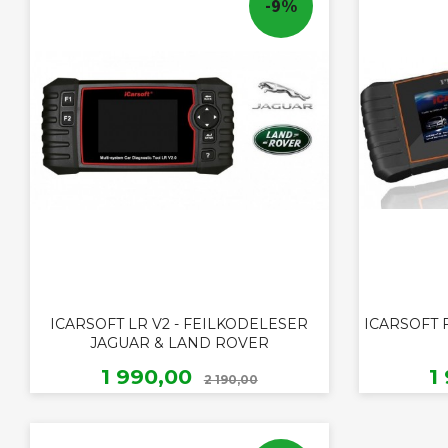
-9%
ICARSOFT LR V2 - FEILKODELESER
ICARSOFT 
JAGUAR & LAND ROVER
Rabatt
Tilbud
T
1 990,00
1
2 190,00
KJØP