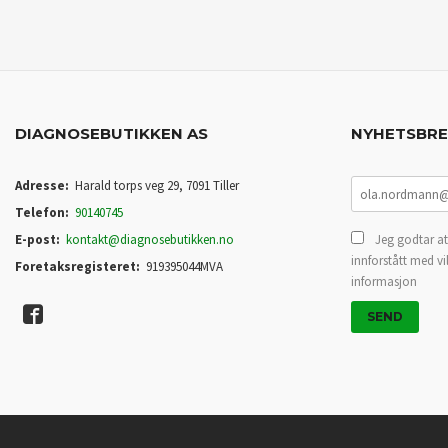
KJØP
DIAGNOSEBUTIKKEN AS
NYHETSBR
Adresse:
Harald torps veg 29, 7091 Tiller
Telefon:
90140745
E-post:
kontakt@diagnosebutikken.no
Jeg godtar at
innforstått med vi
Foretaksregisteret:
919395044MVA
informasjon