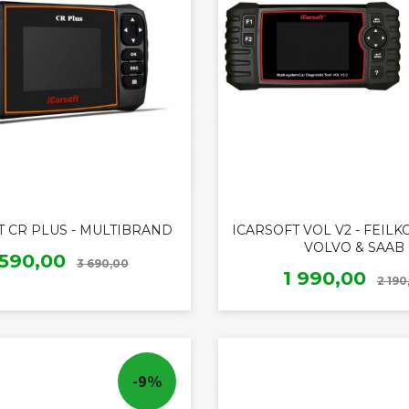
T CR PLUS - MULTIBRAND
ICARSOFT VOL V2 - FEIL
VOLVO & SAAB
Rabatt
ilbud
 590,00
3 690,00
Tilbud
1 990,00
2 190
KJØP
KJØP
-9%