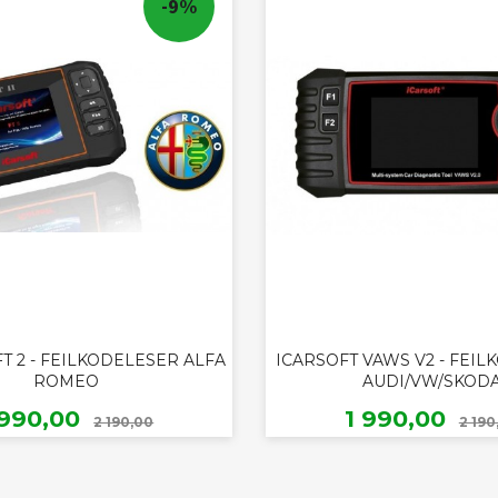
-9%
FT 2 - FEILKODELESER ALFA
ICARSOFT VAWS V2 - FEI
ROMEO
AUDI/VW/SKOD
Rabatt
ilbud
Tilbud
 990,00
1 990,00
2 190,00
2 190
KJØP
KJØP