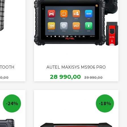
ETOOTH
AUTEL MAXISYS MS906 PRO
Rabatt
Rabatt
Tilbud
28 990,00
90,00
39 990,00
KJØP
-24%
-18%