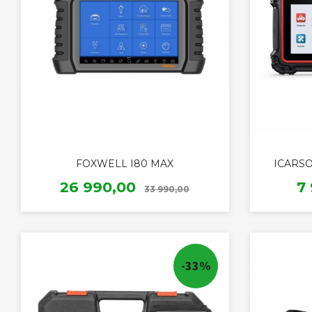
FOXWELL I80 MAX
ICARSO
Rabatt
Tilbud
T
26 990,00
7
33 990,00
KJØP
-33%