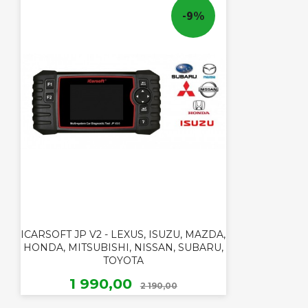
-9%
ICARSOFT JP V2 - LEXUS, ISUZU, MAZDA,
HONDA, MITSUBISHI, NISSAN, SUBARU,
TOYOTA
Rabatt
Tilbud
1 990,00
2 190,00