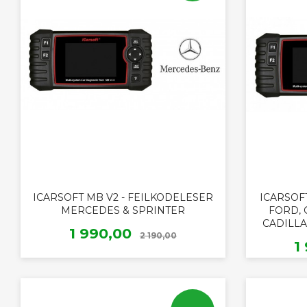
ICARSOFT MB V2 - FEILKODELESER
ICARSOFT
MERCEDES & SPRINTER
FORD, 
CADILLA
Rabatt
Tilbud
1 990,00
2 190,00
T
1
KJØP