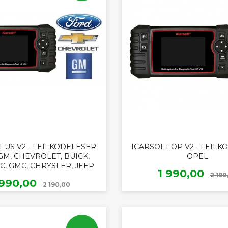
 US V2 - FEILKODELESER
ICARSOFT OP V2 - FEIL
GM, CHEVROLET, BUICK,
OPEL
C, GMC, CHRYSLER, JEEP
Tilbud
1 990,00
2 190
Rabatt
ilbud
 990,00
2 190,00
KJØP
KJØP