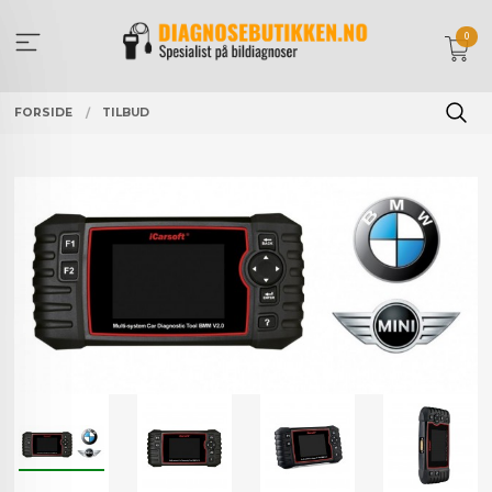
Gå
til
0
innholdet
FORSIDE
TILBUD