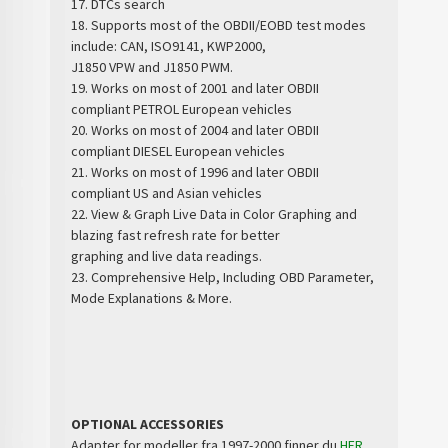
17. DTCs search
18. Supports most of the OBDII/EOBD test modes
include: CAN, ISO9141, KWP2000,
J1850 VPW and J1850 PWM.
19. Works on most of 2001 and later OBDII
compliant PETROL European vehicles
20. Works on most of 2004 and later OBDII
compliant DIESEL European vehicles
21. Works on most of 1996 and later OBDII
compliant US and Asian vehicles
22. View & Graph Live Data in Color Graphing and
blazing fast refresh rate for better
graphing and live data readings.
23. Comprehensive Help, Including OBD Parameter,
Mode Explanations & More.
OPTIONAL ACCESSORIES
Adapter for modeller fra 1997-2000 finner du
HER