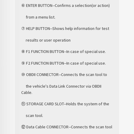
⑥ ENTER BUTTON--Confirms a selection(or action)
from a menu list.
⑦ HELP BUTTON--Shows help information for test
results or user operation
⑧ F1 FUNCTION BUTTON--In case of special use.
⑨ F2 FUNCTION BUTTON--In case of special use.
⑩ OBDII CONNECTOR--Connects the scan tool to
the vehicle's Data Link Connector via OBDII
Cable.
⑪ STORAGE CARD SLOT--Holds the system of the
scan tool.
⑫ Data Cable CONNECTOR--Connects the scan tool