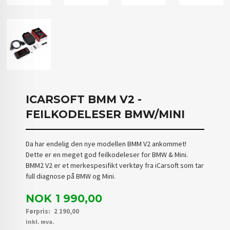
ICARSOFT BMM V2 -
FEILKODELESER BMW/MINI
Da har endelig den nye modellen BMM V2 ankommet!
Dette er en meget god feilkodeleser for BMW & Mini.
BMM2 V2 er et merkespesifikt verktøy fra iCarsoft som tar
full diagnose på BMW og Mini.
Tilbud
NOK
1 990,00
Førpris:
2 190,00
Rabatt
inkl. mva.