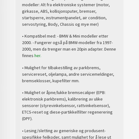
modeller: Alt fra elektroniske systemer (motor,
girkasse, ABS, kollisjonsputer, bremser,
startsperre, instrumentpanelet, air condition,
servostyring, Body, Chassis og mye mer)
• Kompatibel med: - BMW & Mini modeller etter
2000. - Fungerer også på BMW-modeller fra 1997-
2000, men da trenger man en 20pin adapter. Denne
finnes
her.
• Mulighet for tilbakestilling av parkbrems,
servicereset, oljelampa, andre servicemeldinger,
bremseklosser, kupefilter mm.
• Mulighet or åpne/lukke bremsecaliper (EPB:
elektronisk parkbrems), kalibrering av ulike
sensorer (styrevinkelsensor, rattvinkelsensor),
ETCS-reset og diese-partikkelfilter regenerering
(DPF).
• Lesing/sletting av generiske og produsent-
spesifikke feilkoder, samt mulighet for å lese ut