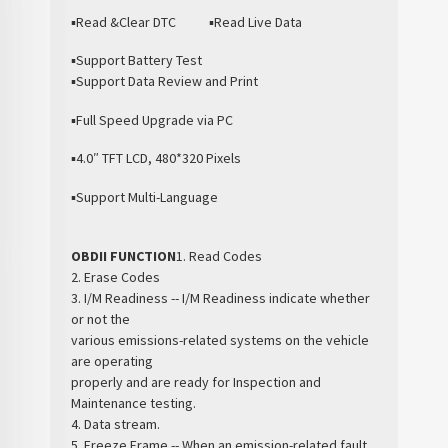
▪Read &Clear DTC ▪Read Live Data
▪Support Battery Test
▪Support Data Review and Print
▪Full Speed Upgrade via PC
▪4.0″ TFT LCD, 480*320 Pixels
▪Support Multi-Language
OBDII FUNCTION
1. Read Codes
2. Erase Codes
3. I/M Readiness -- I/M Readiness indicate whether
or not the
various emissions-related systems on the vehicle
are operating
properly and are ready for Inspection and
Maintenance testing.
4. Data stream.
5. Freeze Frame -- When an emission-related fault