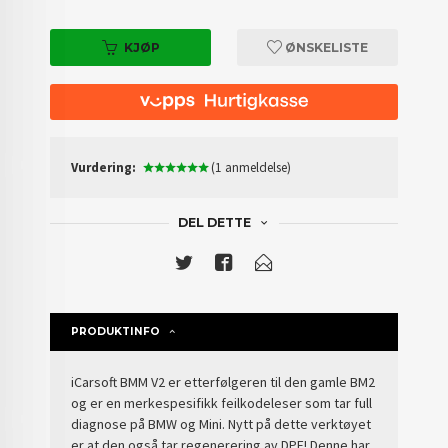
KJØP
ØNSKELISTE
Vurdering:
(1 anmeldelse)
DEL DETTE
PRODUKTINFO
iCarsoft BMM V2 er etterfølgeren til den gamle BM2
og er en merkespesifikk feilkodeleser som tar full
diagnose på BMW og Mini. Nytt på dette verktøyet
er at den også tar regenerering av DPF! Denne har