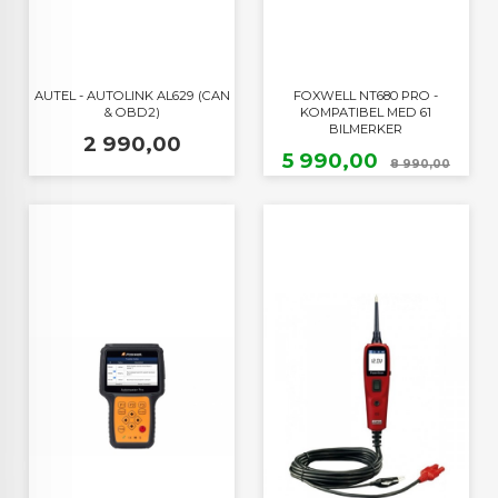
AUTEL - AUTOLINK AL629 (CAN
FOXWELL NT680 PRO -
& OBD2)
KOMPATIBEL MED 61
BILMERKER
Pris
2 990,00
Tilbud
Raba
5 990,00
8 990,00