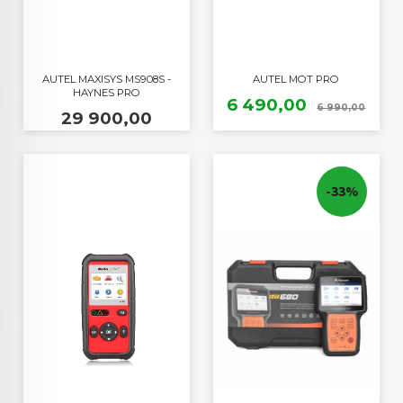
AUTEL MAXISYS MS908S -
AUTEL MOT PRO
HAYNES PRO
Tilbud
Raba
6 490,00
6 990,00
Pris
29 900,00
-33%