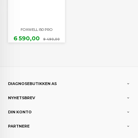
FOXWELL I50 PRO
Tilbud
Rabatt
6 590,00
9 490,00
DIAGNOSEBUTIKKEN AS
NYHETSBREV
DIN KONTO
PARTNERE