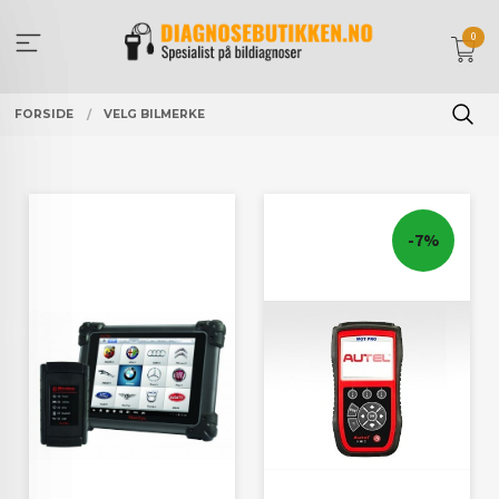
Gå
til
0
innholdet
FORSIDE
VELG BILMERKE
-7%