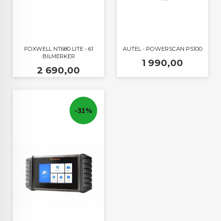
FOXWELL NT680 LITE - 61
AUTEL - POWERSCAN PS100
BILMERKER
Pris
1 990,00
Pris
2 690,00
-31%