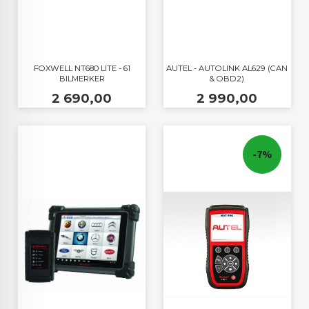
FOXWELL NT680 LITE - 61
AUTEL - AUTOLINK AL629 (CAN
BILMERKER
& OBD2)
Pris
Pris
2 690,00
2 990,00
-7%