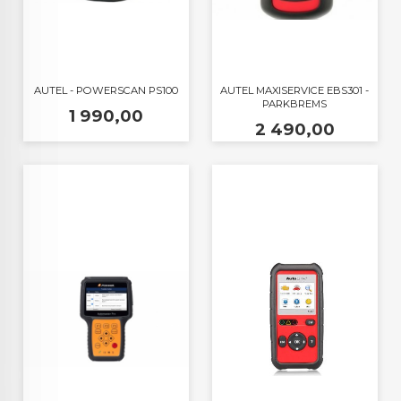
AUTEL - POWERSCAN PS100
AUTEL MAXISERVICE EBS301 -
PARKBREMS
Pris
1 990,00
Pris
2 490,00