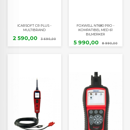
ICARSOFT CR PLUS -
FOXWELL NT680 PRO -
MULTIBRAND
KOMPATIBEL MED 61
BILMERKER
Tilbud
Rabatt
2 590,00
3 690,00
Tilbud
Raba
5 990,00
8 990,00