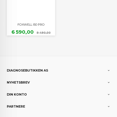
FOXWELL I50 PRO
Tilbud
Rabatt
6 590,00
9 490,00
DIAGNOSEBUTIKKEN AS
NYHETSBREV
DIN KONTO
PARTNERE