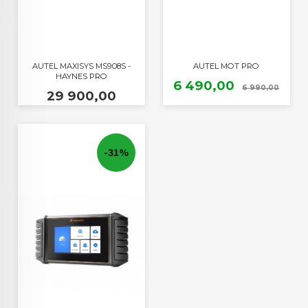
AUTEL MAXISYS MS908S -
AUTEL MOT PRO
HAYNES PRO
Tilbud
Raba
6 490,00
6 990,00
Pris
29 900,00
-31%