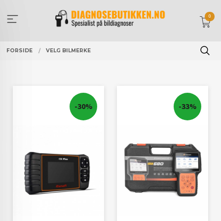
Gå
til
0
innholdet
FORSIDE
VELG BILMERKE
-30%
-33%