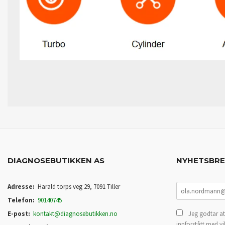
DIAGNOSEBUTIKKEN AS
NYHETSBR
Adresse:
Harald torps veg 29, 7091 Tiller
Telefon:
90140745
E-post:
kontakt@diagnosebutikken.no
Jeg godtar at
innforstått med vi