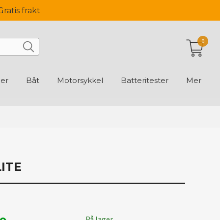
Gratis frakt
0
ger
Båt
Motorsykkel
Batteritester
Mer
LITE
På lager