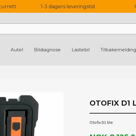
turrett
1-3 dagers leveringstid
Autel
Bildiagnose
Lastebil
Tilbakemeldin
OTOFIX D1 
Otofix D1 lite