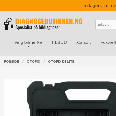
Gå
PRODUKTER
14 dagers full re
Lukk
til
innholdet
Velg bilmerke
TILBUD
iCarsoft
Foxwell
FORSIDE
OTOFIX
OTOFIX D1 LITE