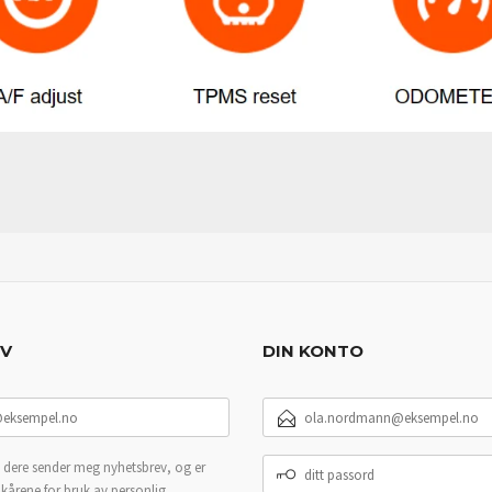
EV
DIN KONTO
E-
POSTADRESSE
DITT
 dere sender meg nyhetsbrev, og er
PASSORD
lkårene for bruk av personlig