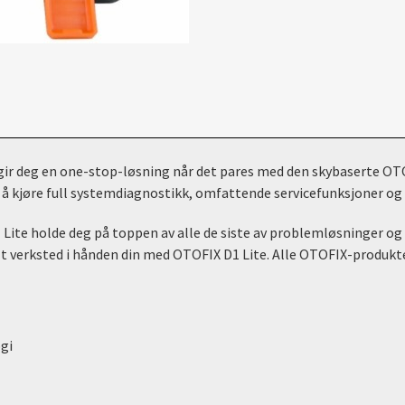
 gir deg en one-stop-løsning når det pares med den skybaserte OT
 å kjøre full systemdiagnostikk, omfattende servicefunksjoner og
D1 Lite holde deg på toppen av alle de siste av problemløsninger o
elt verksted i hånden din med OTOFIX D1 Lite.
Alle OTOFIX-produkter
gi