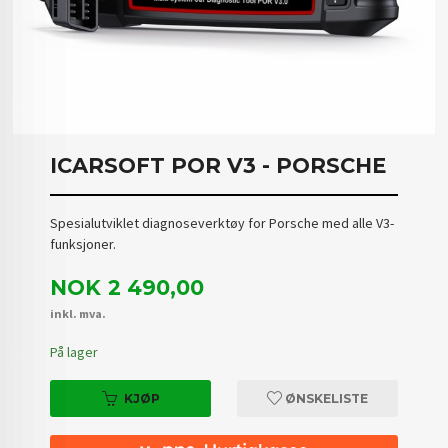
ICARSOFT POR V3 - PORSCHE
Spesialutviklet diagnoseverktøy for Porsche med alle V3-
funksjoner.
Pris
NOK
2 490,00
inkl. mva.
På lager
KJØP
ØNSKELISTE