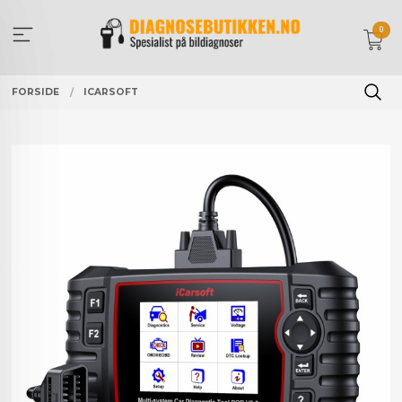
Gå
til
0
innholdet
FORSIDE
ICARSOFT