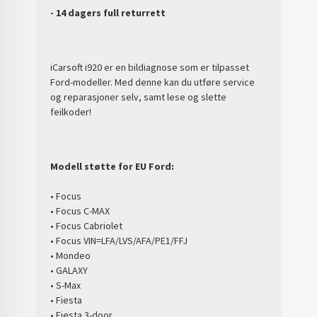
- 14 dagers full returrett
iCarsoft i920 er en bildiagnose som er tilpasset
Ford-modeller. Med denne kan du utføre service
og reparasjoner selv, samt lese og slette
feilkoder!
Modell støtte for EU Ford:
• Focus
• Focus C-MAX
• Focus Cabriolet
• Focus VIN=LFA/LVS/AFA/PE1/FFJ
• Mondeo
• GALAXY
• S-Max
• Fiesta
• Fiesta 3-door