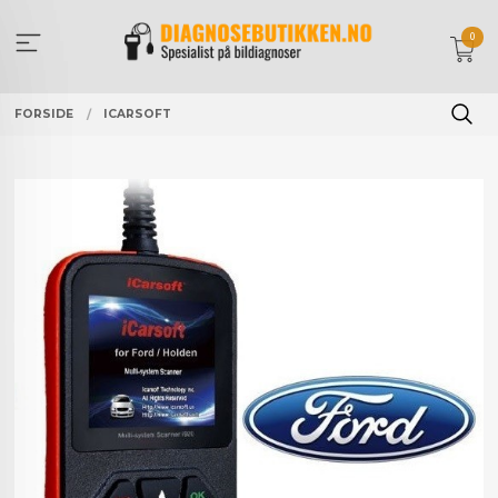
Gå
til
0
innholdet
FORSIDE
ICARSOFT