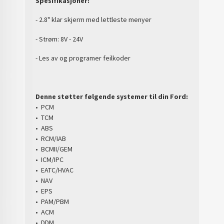
Spesifikasjoner:
- 2.8" klar skjerm med lettleste menyer
- Strøm: 8V - 24V
- Les av og programer feilkoder
Denne støtter følgende systemer til din Ford:
• PCM
• TCM
• ABS
• RCM/IAB
• BCMII/GEM
• ICM/IPC
• EATC/HVAC
• NAV
• EPS
• PAM/PBM
• ACM
• DDM