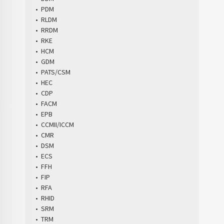
• PDM
• RLDM
• RRDM
• RKE
• HCM
• GDM
• PATS/CSM
• HEC
• CDP
• FACM
• EPB
• CCMII/ICCM
• CMR
• DSM
• ECS
• FFH
• FIP
• RFA
• RHID
• SRM
• TRM