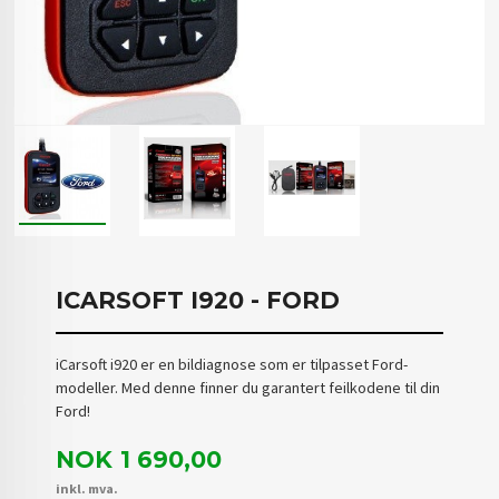
ICARSOFT I920 - FORD
iCarsoft i920 er en bildiagnose som er tilpasset Ford-
modeller. Med denne finner du garantert feilkodene til din
Ford!
Pris
NOK
1 690,00
inkl. mva.