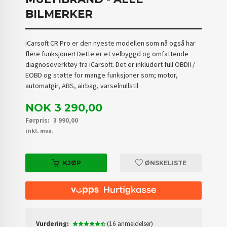
BILMERKER
iCarsoft CR Pro er den nyeste modellen som nå også har
flere funksjoner! Dette er et velbyggd og omfattende
diagnoseverktøy fra iCarsoft. Det er inkludert full OBDII /
EOBD og støtte for mange funksjoner som; motor,
automatgir, ABS, airbag, varselnullstil
Tilbud
NOK
3 290,00
Førpris:
3 990,00
Rabatt
inkl. mva.
KJØP
ØNSKELISTE
Vurdering:
(16 anmeldelser)