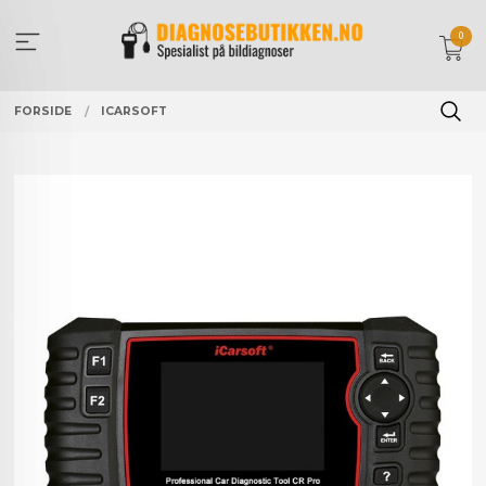
Gå
til
0
innholdet
FORSIDE
ICARSOFT