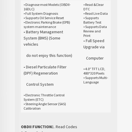
• Diagnose most Models (OBDII-
• Read &Clear
16DLC)
DTC
• Full System Diagnosis
• Read Live Data
• Supports Oil Service Reset
• Supports
• Electronic Parking Brake (EPB)
Battery Test
system maintenance
• Supports Data
Review and
• Battery Management
Print
System (BMS) (Some
• Full Speed
vehicles
Upgrade via
do not enjoy this function)
Computer
• Diesel Particulate Filter
• 4.0″ TFT LCD,
(DPF) Regeneration
480*320 Pixels
• Supports Multi-
Language
Control System
• Electronic Throttle Control
System (ETC)
• Steering Angle Sensor (SAS)
Calibration
OBDII FUNCTION
1. Read Codes