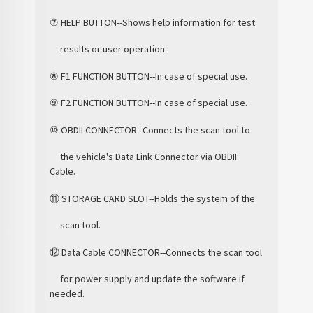
⑦ HELP BUTTON--Shows help information for test
results or user operation
⑧ F1 FUNCTION BUTTON--In case of special use.
⑨ F2 FUNCTION BUTTON--In case of special use.
⑩ OBDII CONNECTOR--Connects the scan tool to
the vehicle's Data Link Connector via OBDII
Cable.
⑪ STORAGE CARD SLOT--Holds the system of the
scan tool.
⑫ Data Cable CONNECTOR--Connects the scan tool
for power supply and update the software if
needed.