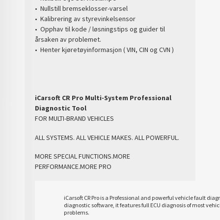
• Nullstill bremseklosser-varsel
• Kalibrering av styrevinkelsensor
• Opphav til kode / løsningstips og guider til
årsaken av problemet.
• Henter kjøretøyinformasjon ( VIN, CIN og CVN )
iCarsoft CR Pro Multi-System Professional
Diagnostic Tool
FOR MULTI-BRAND VEHICLES
ALL SYSTEMS. ALL VEHICLE MAKES. ALL POWERFUL.
MORE SPECIAL FUNCTIONS.MORE
PERFORMANCE.MORE PRO
iCarsoft CR Pro is a Professional and powerful vehicle fault di
diagnostic software, it features full ECU diagnosis of most v
problems.