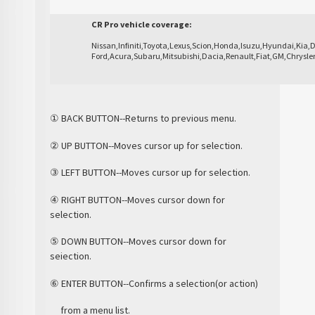
CR Pro vehicle coverage:
Nissan,Infiniti,Toyota,Lexus,Scion,Honda,Isuzu,Hyundai,Ki
Ford,Acura,Subaru,Mitsubishi,Dacia,Renault,Fiat,GM,Chrysle
① BACK BUTTON--Returns to previous menu.
② UP BUTTON--Moves cursor up for selection.
③ LEFT BUTTON--Moves cursor up for selection.
④ RIGHT BUTTON--Moves cursor down for
selection.
⑤ DOWN BUTTON--Moves cursor down for
seiection.
⑥ ENTER BUTTON--Confirms a selection(or action)
from a menu list.