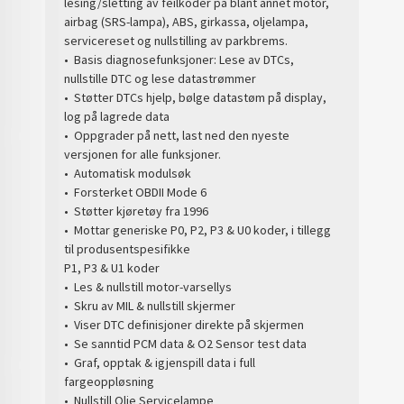
lesing/sletting av feilkoder på blant annet motor,
airbag (SRS-lampa), ABS, girkassa, oljelampa,
servicereset og nullstilling av parkbrems.
• Basis diagnosefunksjoner: Lese av DTCs,
nullstille DTC og lese datastrømmer
• Støtter DTCs hjelp, bølge datastøm på display,
log på lagrede data
• Oppgrader på nett, last ned den nyeste
versjonen for alle funksjoner.
• Automatisk modulsøk
• Forsterket OBDII Mode 6
• Støtter kjøretøy fra 1996
• Mottar generiske P0, P2, P3 & U0 koder, i tillegg
til produsentspesifikke
P1, P3 & U1 koder
• Les & nullstill motor-varsellys
• Skru av MIL & nullstill skjermer
• Viser DTC definisjoner direkte på skjermen
• Se sanntid PCM data & O2 Sensor test data
• Graf, opptak & igjenspill data i full
fargeoppløsning
• Nullstill Olje Servicelampe