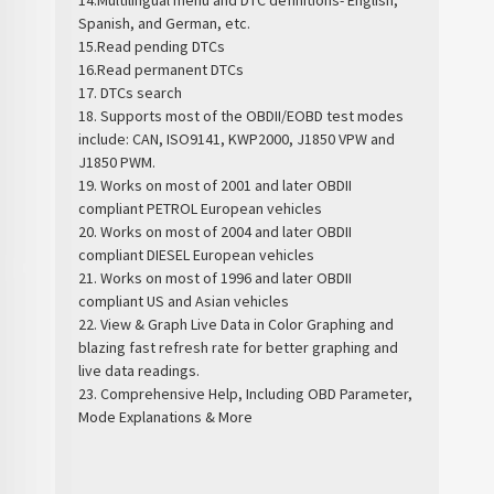
Spanish, and German, etc.
15.Read pending DTCs
16.Read permanent DTCs
17. DTCs search
18. Supports most of the OBDII/EOBD test modes
include: CAN, ISO9141, KWP2000, J1850 VPW and
J1850 PWM.
19. Works on most of 2001 and later OBDII
compliant PETROL European vehicles
20. Works on most of 2004 and later OBDII
compliant DIESEL European vehicles
21. Works on most of 1996 and later OBDII
compliant US and Asian vehicles
22. View & Graph Live Data in Color Graphing and
blazing fast refresh rate for better graphing and
live data readings.
23. Comprehensive Help, Including OBD Parameter,
Mode Explanations & More