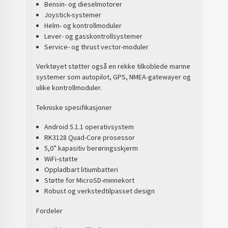
Bensin- og dieselmotorer
Joystick-systemer
Helm- og kontrollmoduler
Lever- og gasskontrollsystemer
Service- og thrust vector-moduler
Verktøyet støtter også en rekke tilkoblede marine
systemer som autopilot, GPS, NMEA-gatewayer og
ulike kontrollmoduler.
Tekniske spesifikasjoner
Android 5.1.1 operativsystem
RK3128 Quad-Core prosessor
5,0” kapasitiv berøringsskjerm
WiFi-støtte
Oppladbart litiumbatteri
Støtte for MicroSD-minnekort
Robust og verkstedtilpasset design
Fordeler