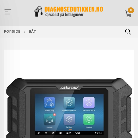
Gå
til
0
innholdet
FORSIDE
BÅT