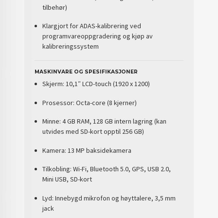
tilbehør)
Klargjort for
ADAS-kalibrering
ved
programvareoppgradering og kjøp av
kalibreringssystem
MASKINVARE OG SPESIFIKASJONER
Skjerm:
10,1″ LCD-touch (1920 x 1200)
Prosessor:
Octa-core (8 kjerner)
Minne:
4 GB RAM, 128 GB intern lagring (kan
utvides med SD-kort opptil 256 GB)
Kamera:
13 MP baksidekamera
Tilkobling:
Wi-Fi, Bluetooth 5.0, GPS, USB 2.0,
Mini USB, SD-kort
Lyd:
Innebygd mikrofon og høyttalere, 3,5 mm
jack