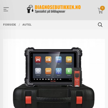
Gå
til
0
innholdet
FORSIDE
AUTEL